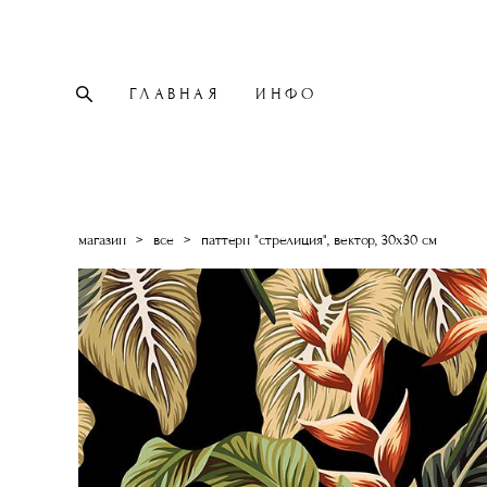
ГЛАВНАЯ
ИНФО
магазин
>
все
>
паттерн "стрелиция", вектор, 30х30 см