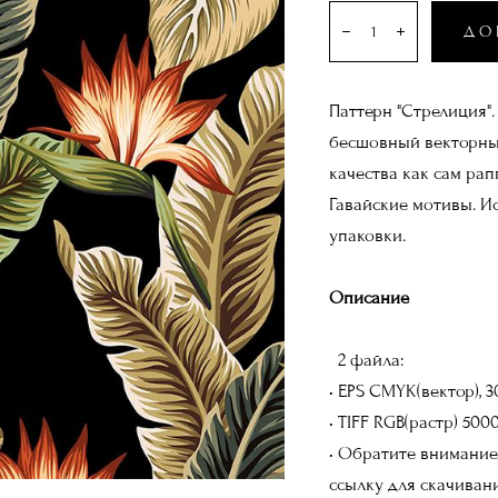
ДО
Паттерн "Стрелиция"
бесшовный векторный
качества как сам рап
Гавайские мотивы. И
упаковки.
Описание
2 файла:
• EPS CMYK(вектор), 3
• TIFF RGB(растр) 50
• Обратите внимание
ссылку для скачивани